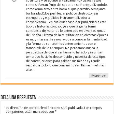
coyuntura y se apunte el «salvamento» de los restos
como si fueran fruto del sudor de su frente utilizandolo
como arma arrojadiza hacia el que permitió semejante
barbaridad(dos perfiles, el politico destructor sin
escrúpulos y el político instrumentalizador a
conveniencia)…en cualquier caso dar publicidad a este
tipo de historias contribuye a que la gente tome
conciencia del valor de lo enterrado en diversas zonas
de España. El tema de la reutilizacion en diversas épocas
es muy interesante y nos ayuda a conocer la mentalidad
y la forma de concebir los enterramientos con el
transcurrir de los tiempos. No perdamos nunca la
perspectiva de que el ser humano ha sido y es un ser
temeroso hacia lo desconocido y necesita de este tipo
de construcciones para calmar sus miedos y rendir
respeto a todo lo que convenimos en llamar…»el más
alla».
Responder
Deja una respuesta
Tu dirección de correo electrónico no será publicada.
Los campos
obligatorios están marcados con
*