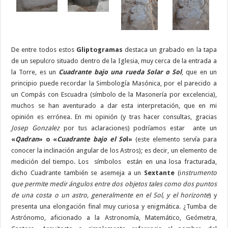
De entre todos estos
Gliptogramas
destaca un grabado en la tapa
de un sepulcro situado dentro de la Iglesia, muy cerca de la entrada a
la Torre, es un
Cuadrante bajo una rueda Solar o Sol
, que en un
principio puede recordar la Simbología Masónica, por el parecido a
un Compás con Escuadra (símbolo de la Masonería por excelencia),
muchos se han aventurado a dar esta interpretación, que en mi
opinión es errónea. En mi opinión (y tras hacer consultas, gracias
Josep Gonzalez
por tus aclaraciones) podríamos estar ante un
«
Qadran
» o «
Cuadrante bajo el So
l»
(este elemento servía para
conocer la inclinación angular de los Astros); es decir, un elemento de
medición del tiempo. L
os símbolos están en una losa fracturada,
dicho Cuadrante también se asemeja a un
Sextante
(
i
nstrumento
que permite medir ángulos entre dos objetos tales como dos puntos
de una costa o un astro, generalmente en el Sol, y el horizonte
) y
presenta una elongación final muy curiosa y enigmática. ¿Tumba de
Astrónomo, aficionado a la Astronomía, Matemático, Geómetra,