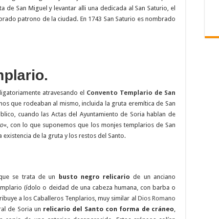
ta de San Miguel y levantar alli una dedicada al San Saturio, el
brado patrono de la ciudad. En 1743 San Saturio es nombrado
plario.
igatoriamente atravesando el
Convento Templario de San
enos que rodeaban al mismo, incluida la gruta eremítica de San
publico, cuando las Actas del Ayuntamiento de Soria hablan de
to
«, con lo que suponemos que los monjes templarios de San
xistencia de la gruta y los restos del Santo.
 que se trata de un
busto negro relicario
de un anciano
mplario (ídolo o deidad de una cabeza humana, con barba o
tribuye a los Caballeros Tenplarios, muy similar al
Dios Romano
ral de Soria un
relicario del Santo con forma de cráneo
,