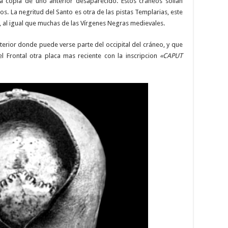
a copia de uno anterior desaparecido. Estos cráneos solían
os. La negritud del Santo es otra de las pistas Templarias, este
, al igual que muchas de las Vírgenes Negras medievales.
terior donde puede verse parte del occipital del cráneo, y que
l Frontal otra placa mas reciente con la inscripcion
«CAPUT