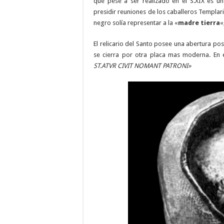
que pese a ser realizado en el S.XIX es un
presidir reuniones de los caballeros Templari
negro solía representar a la «
madre tierra
«
El relicario del Santo posee una abertura pos
se cierra por otra placa mas moderna. En e
ST.ATVR CIVIT NOMANT PATRONI»