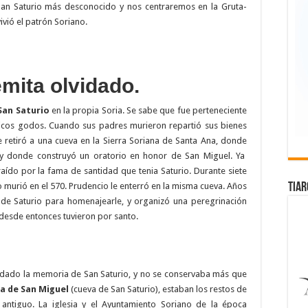
San Saturio más desconocido y nos centraremos en la Gruta-
ivió el patrón Soriano.
emita olvidado.
San Saturio
en la propia Soria. Se sabe que fue perteneciente
ricos godos. Cuando sus padres murieron repartió sus bienes
e retiró a una cueva en la Sierra Soriana de Santa Ana, donde
 y donde construyó un oratorio en honor de San Miguel. Ya
raído por la fama de santidad que tenia Saturio. Durante siete
TIAR
o murió en el 570. Prudencio le enterró en la misma cueva. Años
 de Saturio para homenajearle, y organizó una peregrinación
 desde entonces tuvieron por santo.
vidado la memoria de San Saturio, y no se conservaba más que
a de San Miguel
(cueva de San Saturio), estaban los restos de
antiguo. La iglesia y el Ayuntamiento Soriano de la época