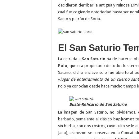
decidieron derribar la antigua y ruinosa Ermi
cual fue cogiendo notoriedad hasta ser nom
Santo y patrón de Soria.
El San Saturio Tem
La entrada a
San Saturio
ha de hacerse obl
Polo
, que era propietario de todos los terr
Saturio, dicho enclave solo fue abierto al 
«
lugar de enterramiento de un cuerpo san
Polo ya conocían desde hace mucho tiempo la e
Busto-Relicario de San Saturio
La imagen de San Saturio, no olvidemos,
barbado, semejante al clásico
baphomet
te
sin barba, con dos rostros, cuyo culto se le a
Jano
), asimismo se conserva en la Concated