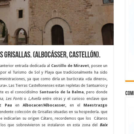
us Grisallas. (Albocásser, Castellón).
 anterior entrada dedicada al
Castillo de Miravet
, posee un
 por el Turismo de Sol y Playa que tradicionalmente ha sido
inistraciones, ya que como diría un burócrata «da dinero»,
ra». Las Tierras Castellonenses estan repletas de Santuarios y
te es el conocidisímo
Santuario de la Balma
, pero donde
COMP
na
,
Les Fonts
o
L,Avella
entre otras y el curioso enclave que
t Pau
en
Albocacer/Albocasser,
en el
Maestrazgo
prendente colección de Grisallas situadas en su hospedería. que
e indicarían su origen Cátaro, recordemos que los Cátaros
 los que sobrevivieron se instalaron en esta zona del
Baix