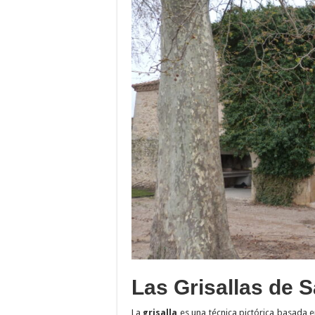
Las Grisallas de 
La
grisalla
es una técnica pictórica basada 